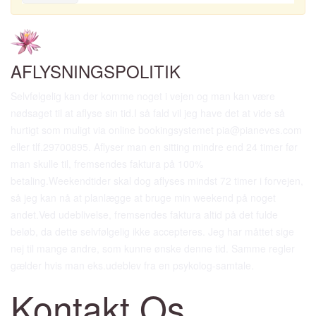
AFLYSNINGSPOLITIK
Selvfølgelig kan der komme noget i vejen og man kan være
nødsaget til at aflyse sin tid.I så fald vil jeg have det at vide så
hurtigt som muligt via online bookingsystemet pia@pianeves.com
eller tlf.29700895. Aflyser man en sitting mindre end 24 timer før
man skulle til, fremsendes faktura på 100%
betaling.Weekendtider skal dog aflyses mindst 72 timer i forvejen,
så jeg kan nå at planlægge at bruge min weekend på noget
andet.Ved udeblivelse, fremsendes faktura altid på det fulde
beløb, da dette selvfølgelig ikke accepteres. Jeg har måttet sige
nej til mange andre, som kunne ønske denne tid. Samme regler
gælder hvis man eks.udeblev fra en psykolog-samtale.
K
ontakt
Os