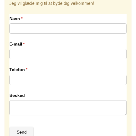
Jeg vil glæde mig til at byde dig velkommen!
Navn
(påkrævet)
*
E-mail
(påkrævet)
*
Telefon
(påkrævet)
*
Besked
Send