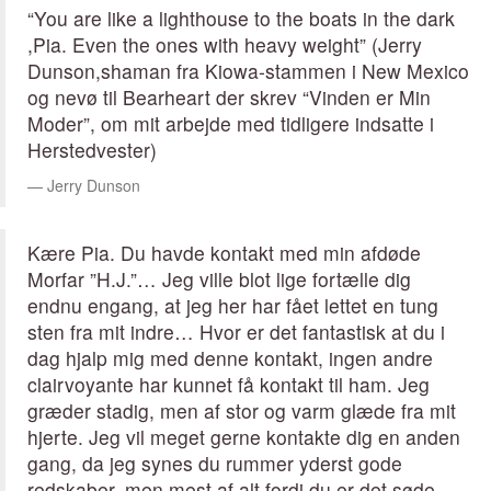
“You are like a lighthouse to the boats in the dark
,Pia. Even the ones with heavy weight” (Jerry
Dunson,shaman fra Kiowa-stammen i New Mexico
og nevø til Bearheart der skrev “Vinden er Min
Moder”, om mit arbejde med tidligere indsatte i
Herstedvester)
Jerry Dunson
Kære Pia. Du havde kontakt med min afdøde
Morfar ”H.J.”… Jeg ville blot lige fortælle dig
endnu engang, at jeg her har fået lettet en tung
sten fra mit indre… Hvor er det fantastisk at du i
dag hjalp mig med denne kontakt, ingen andre
clairvoyante har kunnet få kontakt til ham. Jeg
græder stadig, men af stor og varm glæde fra mit
hjerte. Jeg vil meget gerne kontakte dig en anden
gang, da jeg synes du rummer yderst gode
redskaber, men mest af alt fordi du er det søde