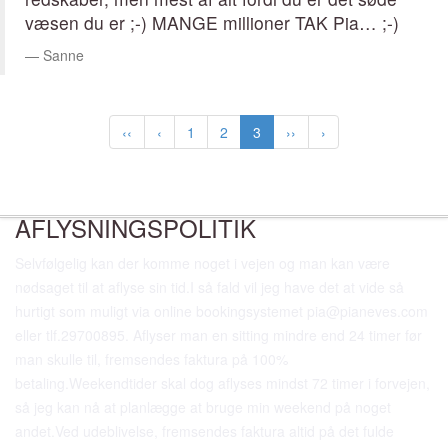
væsen du er ;-) MANGE millioner TAK Pia… ;-)
Sanne
‹‹
‹
1
2
3
››
›
AFLYSNINGSPOLITIK
Selvfølgelig kan der komme noget i vejen og man kan være
nødsaget til at aflyse sin tid.I så fald vil jeg have det at vide så
hurtigt som muligt via online bookingsystemet pia@pianeves.com
eller tlf.29700895. Aflyser man en sitting mindre end 24 timer før
man skulle til, fremsendes faktura på 100%
betaling.Weekendtider skal dog aflyses mindst 72 timer i forvejen,
så jeg kan nå at planlægge at bruge min weekend på noget
andet.Ved udeblivelse, fremsendes faktura altid på det fulde