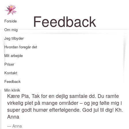
Feedback
Forside
Om mig
Forskellig feedback, som jeg har fået gennem tiden.
Jeg tilbyder
Hvordan foregår det
Mit arbejde
Priser
Kontakt
Feedback
Min klinik
Kære Pia, Tak for en dejlig samtale dd. Du ramte
virkelig plet på mange områder – og jeg følte mig i
super godt humør efterfølgende. God jul til dig! Kh.
Anna
Anna