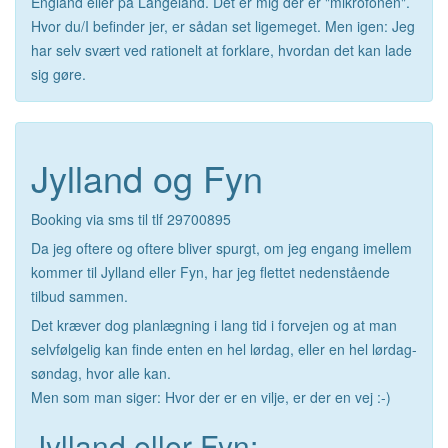
England eller på Langeland. Det er mig der er "mikrofonen".
Hvor du/I befinder jer, er sådan set ligemeget. Men igen: Jeg
har selv svært ved rationelt at forklare, hvordan det kan lade
sig gøre.
Jylland og Fyn
Booking via sms til tlf 29700895
Da jeg oftere og oftere bliver spurgt, om jeg engang imellem
kommer til Jylland eller Fyn, har jeg flettet nedenstående
tilbud sammen.
Det kræver dog planlægning i lang tid i forvejen og at man
selvfølgelig kan finde enten en hel lørdag, eller en hel lørdag-
søndag, hvor alle kan.
Men som man siger: Hvor der er en vilje, er der en vej :-)
Jylland eller Fyn: