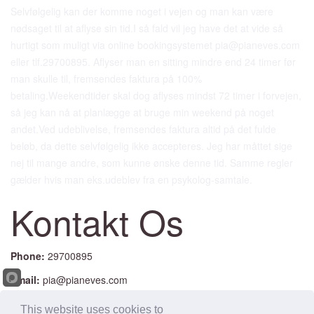
Selvfølgelig kan der komme noget i vejen og man kan være
nødsaget til at aflyse sin tid.I så fald vil jeg have det at vide så
hurtigt som muligt via online bookingsystemet pia@pianeves.com
eller tlf.29700895. Aflyser man en sitting mindre end 24 timer før
man skulle til, fremsendes faktura på 100%
betaling.Weekendtider skal dog aflyses mindst 72 timer i forvejen,
så jeg kan nå at planlægge at bruge min weekend på noget
andet.Ved udeblivelse, fremsendes faktura altid på det fulde
beløb, da dette selvfølgelig ikke accepteres. Jeg har måttet sige
nej til mange andre, som kunne ønske denne tid. Samme regler
gælder hvis man eks.udeblev fra en psykolog-samtale.
K
ontakt
Os
Phone:
29700895
Email:
pia@pianeves.com
This website uses cookies to