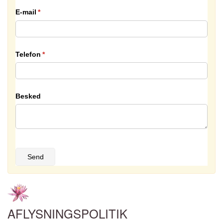
E-mail
(påkrævet)
*
Telefon
(påkrævet)
*
Besked
Send
AFLYSNINGSPOLITIK